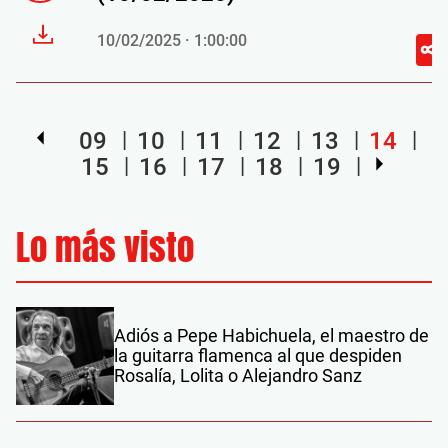
10/02/2025 · 1:00:00
09
10
11
12
13
14
15
16
17
18
19
Lo más visto
Adiós a Pepe Habichuela, el maestro de
la guitarra flamenca al que despiden
Rosalía, Lolita o Alejandro Sanz