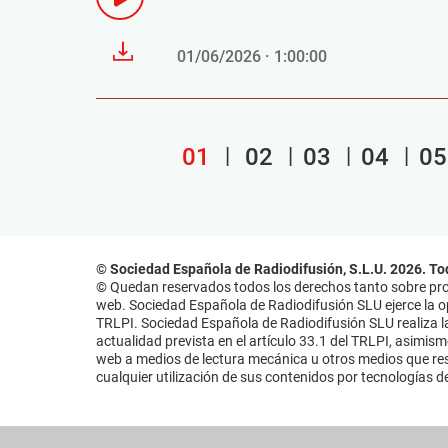
01/06/2026 · 1:00:00
01
02
03
04
05
© Sociedad Española de Radiodifusión, S.L.U. 2026. To
© Quedan reservados todos los derechos tanto sobre prog
web. Sociedad Española de Radiodifusión SLU ejerce la opo
TRLPI. Sociedad Española de Radiodifusión SLU realiza la
actualidad prevista en el artículo 33.1 del TRLPI, asimis
web a medios de lectura mecánica u otros medios que resu
cualquier utilización de sus contenidos por tecnologías de 