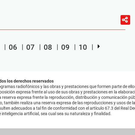
06
07
08
09
10
dos los derechos reservados
ramas radiofónicos y las obras y prestaciones que formen parte de ello
sición expresa frente al uso de sus obras y prestaciones en la elaboració
 reserva expresa frente la reproducción, distribución y comunicación púb
mo, también realiza una reserva expresa de las reproducciones y usos de la
lten adecuados a tal fin de conformidad con el artículo 67.3 del Real Dec
inteligencia artificial, sea cual sea su naturaleza y finalidad.