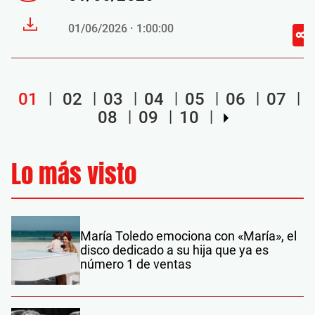
01/06/2026 · 1:00:00
01
02
03
04
05
06
07
08
09
10
Lo más visto
María Toledo emociona con «María», el
disco dedicado a su hija que ya es
número 1 de ventas