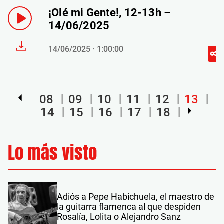
¡Olé mi Gente!, 12-13h –
14/06/2025
14/06/2025 · 1:00:00
08
09
10
11
12
13
14
15
16
17
18
Lo más visto
Adiós a Pepe Habichuela, el maestro de
la guitarra flamenca al que despiden
Rosalía, Lolita o Alejandro Sanz