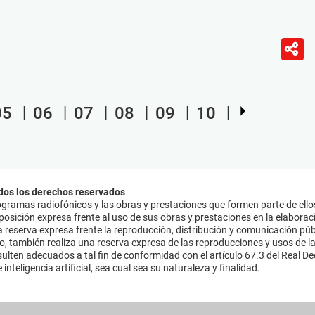
05
06
07
08
09
10
dos los derechos reservados
ramas radiofónicos y las obras y prestaciones que formen parte de ello
sición expresa frente al uso de sus obras y prestaciones en la elaboració
 reserva expresa frente la reproducción, distribución y comunicación púb
mo, también realiza una reserva expresa de las reproducciones y usos de la
lten adecuados a tal fin de conformidad con el artículo 67.3 del Real Dec
inteligencia artificial, sea cual sea su naturaleza y finalidad.