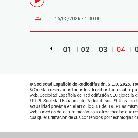
16/05/2026 · 1:00:00
01
02
03
04
© Sociedad Española de Radiodifusión, S.L.U. 2026. To
© Quedan reservados todos los derechos tanto sobre prog
web. Sociedad Española de Radiodifusión SLU ejerce la opo
TRLPI. Sociedad Española de Radiodifusión SLU realiza la
actualidad prevista en el artículo 33.1 del TRLPI, asimis
web a medios de lectura mecánica u otros medios que resu
cualquier utilización de sus contenidos por tecnologías de 