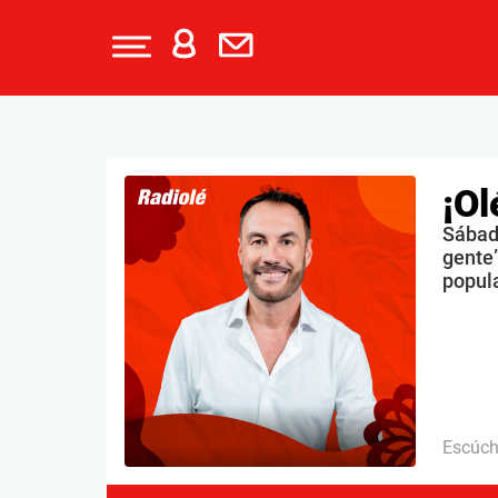
¡Ol
Sábado
gente”
popul
Escúc