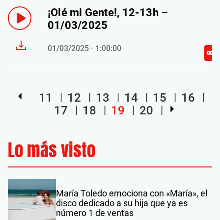
¡Olé mi Gente!, 12-13h –
01/03/2025
01/03/2025 · 1:00:00
11
12
13
14
15
16
17
18
19
20
Lo más visto
María Toledo emociona con «María», el
disco dedicado a su hija que ya es
número 1 de ventas