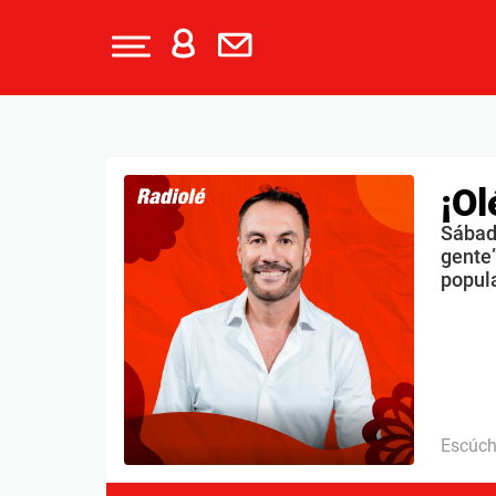
¡Ol
Sábado
gente”
popul
Escúc