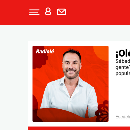
¡Ol
Sábado
gente”
popul
Escúc