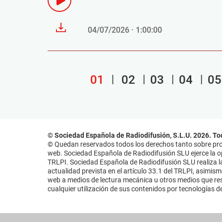
04/07/2026 · 1:00:00
01
02
03
04
05
© Sociedad Española de Radiodifusión, S.L.U. 2026. To
© Quedan reservados todos los derechos tanto sobre prog
web. Sociedad Española de Radiodifusión SLU ejerce la opo
TRLPI. Sociedad Española de Radiodifusión SLU realiza la
actualidad prevista en el artículo 33.1 del TRLPI, asimis
web a medios de lectura mecánica u otros medios que resu
cualquier utilización de sus contenidos por tecnologías de 