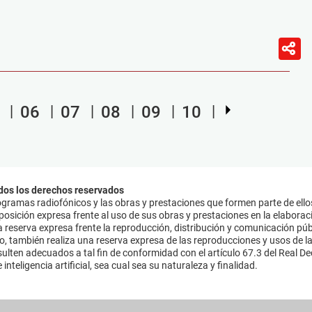
06
07
08
09
10
dos los derechos reservados
ramas radiofónicos y las obras y prestaciones que formen parte de ello
sición expresa frente al uso de sus obras y prestaciones en la elaboració
 reserva expresa frente la reproducción, distribución y comunicación púb
mo, también realiza una reserva expresa de las reproducciones y usos de la
lten adecuados a tal fin de conformidad con el artículo 67.3 del Real Dec
inteligencia artificial, sea cual sea su naturaleza y finalidad.