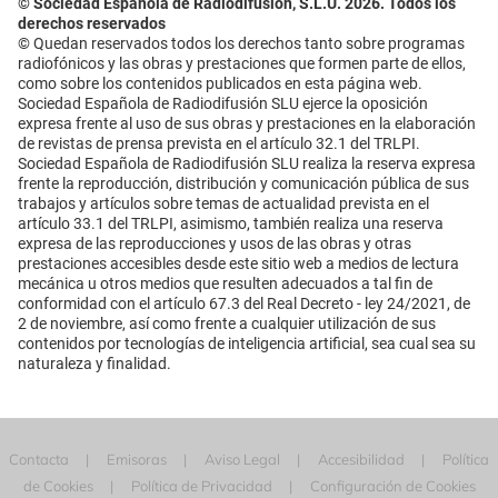
© Sociedad Española de Radiodifusión, S.L.U. 2026. Todos los
derechos reservados
© Quedan reservados todos los derechos tanto sobre programas
radiofónicos y las obras y prestaciones que formen parte de ellos,
como sobre los contenidos publicados en esta página web.
Sociedad Española de Radiodifusión SLU ejerce la oposición
expresa frente al uso de sus obras y prestaciones en la elaboración
de revistas de prensa prevista en el artículo 32.1 del TRLPI.
Sociedad Española de Radiodifusión SLU realiza la reserva expresa
frente la reproducción, distribución y comunicación pública de sus
trabajos y artículos sobre temas de actualidad prevista en el
artículo 33.1 del TRLPI, asimismo, también realiza una reserva
expresa de las reproducciones y usos de las obras y otras
prestaciones accesibles desde este sitio web a medios de lectura
mecánica u otros medios que resulten adecuados a tal fin de
conformidad con el artículo 67.3 del Real Decreto - ley 24/2021, de
2 de noviembre, así como frente a cualquier utilización de sus
contenidos por tecnologías de inteligencia artificial, sea cual sea su
naturaleza y finalidad.
Contacta
Emisoras
Aviso Legal
Accesibilidad
Política
de Cookies
Política de Privacidad
Configuración de Cookies