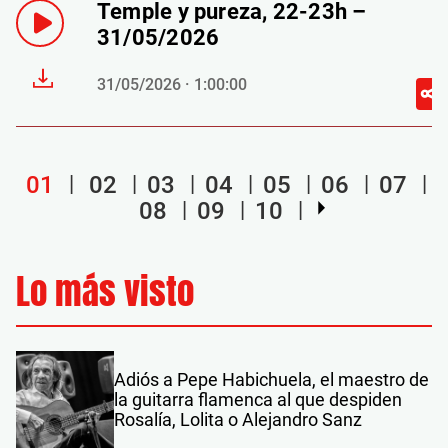
Temple y pureza, 22-23h –
31/05/2026
31/05/2026 · 1:00:00
01
02
03
04
05
06
07
08
09
10
Lo más visto
Adiós a Pepe Habichuela, el maestro de
la guitarra flamenca al que despiden
Rosalía, Lolita o Alejandro Sanz