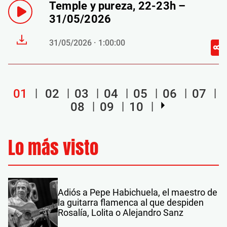
Temple y pureza, 22-23h –
31/05/2026
31/05/2026 · 1:00:00
01
02
03
04
05
06
07
08
09
10
Lo más visto
Adiós a Pepe Habichuela, el maestro de
la guitarra flamenca al que despiden
Rosalía, Lolita o Alejandro Sanz