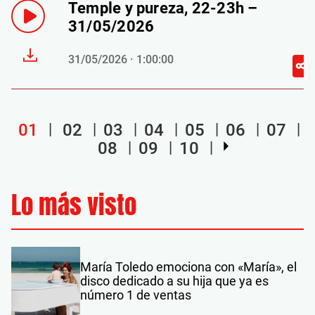
Temple y pureza, 22-23h –
31/05/2026
31/05/2026 · 1:00:00
01
02
03
04
05
06
07
08
09
10
Lo más visto
María Toledo emociona con «María», el
disco dedicado a su hija que ya es
número 1 de ventas