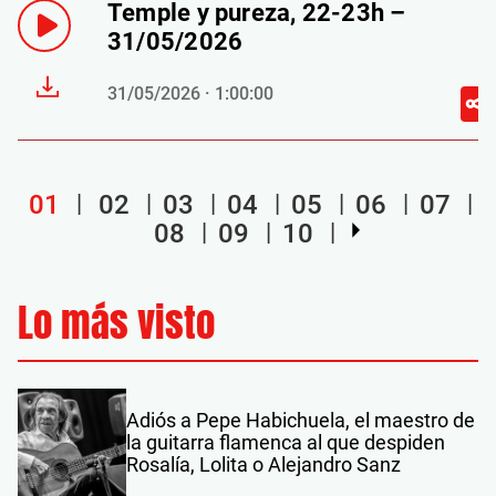
Temple y pureza, 22-23h –
31/05/2026
31/05/2026 · 1:00:00
01
02
03
04
05
06
07
08
09
10
Lo más visto
Adiós a Pepe Habichuela, el maestro de
la guitarra flamenca al que despiden
Rosalía, Lolita o Alejandro Sanz