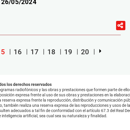
– 26/05/2024
15
16
17
18
19
20
dos los derechos reservados
ramas radiofónicos y las obras y prestaciones que formen parte de ello
sición expresa frente al uso de sus obras y prestaciones en la elaboració
 reserva expresa frente la reproducción, distribución y comunicación púb
mo, también realiza una reserva expresa de las reproducciones y usos de la
lten adecuados a tal fin de conformidad con el artículo 67.3 del Real Dec
inteligencia artificial, sea cual sea su naturaleza y finalidad.