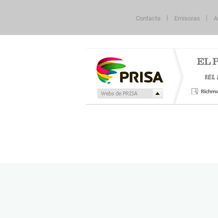
Contacta
Emisoras
A