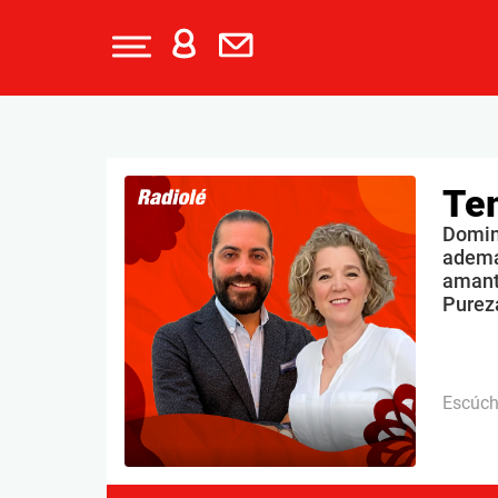
Te
Doming
ademá
amante
Purez
Escúc