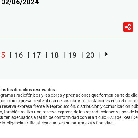
– 02/06/2024
15
16
17
18
19
20
dos los derechos reservados
ramas radiofónicos y las obras y prestaciones que formen parte de ello
sición expresa frente al uso de sus obras y prestaciones en la elaboració
 reserva expresa frente la reproducción, distribución y comunicación púb
mo, también realiza una reserva expresa de las reproducciones y usos de la
lten adecuados a tal fin de conformidad con el artículo 67.3 del Real Dec
inteligencia artificial, sea cual sea su naturaleza y finalidad.