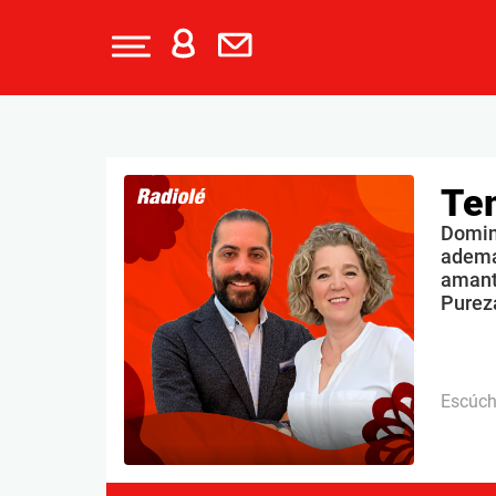
Te
Doming
ademá
amante
Purez
Escúc