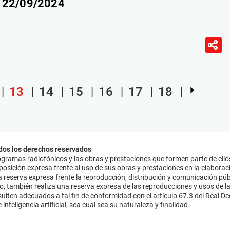
– 22/09/2024
13
14
15
16
17
18
dos los derechos reservados
ramas radiofónicos y las obras y prestaciones que formen parte de ello
sición expresa frente al uso de sus obras y prestaciones en la elaboració
 reserva expresa frente la reproducción, distribución y comunicación púb
mo, también realiza una reserva expresa de las reproducciones y usos de la
lten adecuados a tal fin de conformidad con el artículo 67.3 del Real Dec
inteligencia artificial, sea cual sea su naturaleza y finalidad.