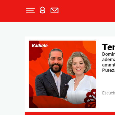
Te
Doming
ademá
amante
Purez
Escúc