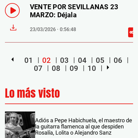
VENTE POR SEVILLANAS 23
MARZO: Déjala
23/03/2026 · 0:56:48
01
02
03
04
05
06
07
08
09
10
Lo más visto
Adiós a Pepe Habichuela, el maestro de
la guitarra flamenca al que despiden
Rosalía, Lolita o Alejandro Sanz