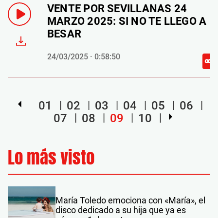
VENTE POR SEVILLANAS 24
MARZO 2025: SI NO TE LLEGO A
BESAR
24/03/2025 · 0:58:50
01
02
03
04
05
06
07
08
09
10
Lo más visto
María Toledo emociona con «María», el
disco dedicado a su hija que ya es