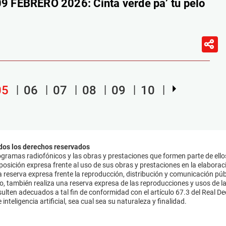
FEBRERO 2026: Cinta verde pa’ tu pelo
05
06
07
08
09
10
dos los derechos reservados
ramas radiofónicos y las obras y prestaciones que formen parte de ello
sición expresa frente al uso de sus obras y prestaciones en la elaboració
 reserva expresa frente la reproducción, distribución y comunicación púb
mo, también realiza una reserva expresa de las reproducciones y usos de la
lten adecuados a tal fin de conformidad con el artículo 67.3 del Real Dec
inteligencia artificial, sea cual sea su naturaleza y finalidad.