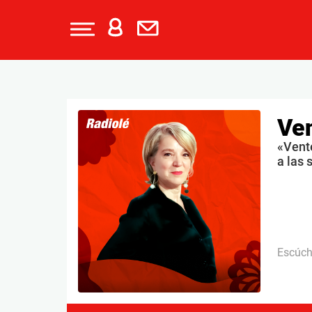
Ven
«Vent
a las 
Escúc