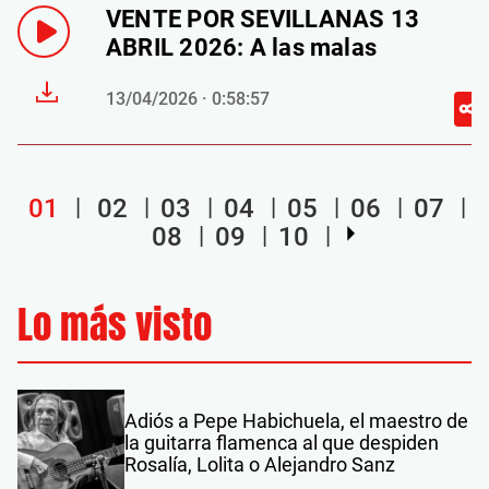
VENTE POR SEVILLANAS 13
ABRIL 2026: A las malas
13/04/2026 · 0:58:57
01
02
03
04
05
06
07
08
09
10
Lo más visto
Adiós a Pepe Habichuela, el maestro de
la guitarra flamenca al que despiden
Rosalía, Lolita o Alejandro Sanz