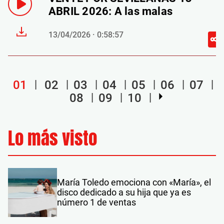
ABRIL 2026: A las malas
13/04/2026 · 0:58:57
01
02
03
04
05
06
07
08
09
10
Lo más visto
María Toledo emociona con «María», el
disco dedicado a su hija que ya es
número 1 de ventas