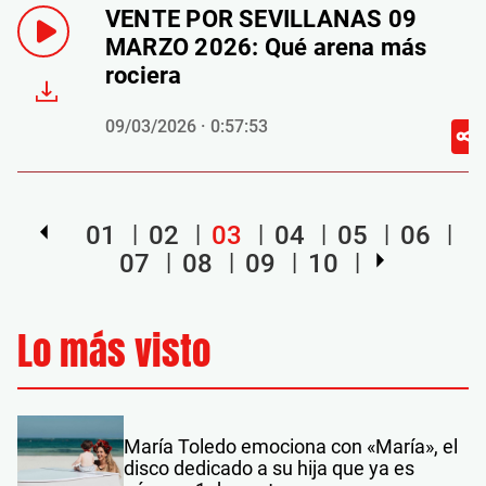
VENTE POR SEVILLANAS 09
MARZO 2026: Qué arena más
rociera
09/03/2026 · 0:57:53
01
02
03
04
05
06
07
08
09
10
Lo más visto
María Toledo emociona con «María», el
disco dedicado a su hija que ya es