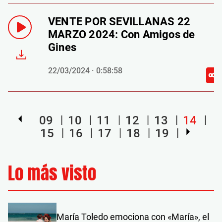
VENTE POR SEVILLANAS 22
MARZO 2024: Con Amigos de
Gines
22/03/2024 · 0:58:58
09
10
11
12
13
14
15
16
17
18
19
Lo más visto
María Toledo emociona con «María», el