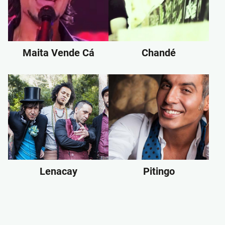
Maita Vende Cá
Chandé
Lenacay
Pitingo