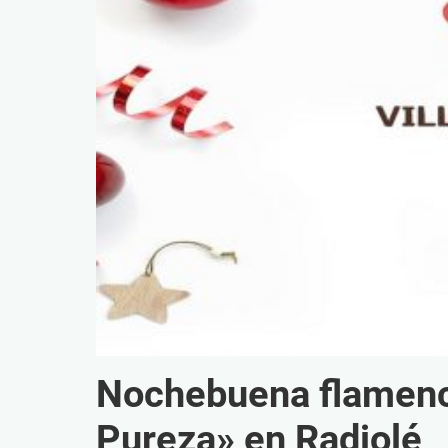
Nochebuena flamenc
Pureza» en Radiolé