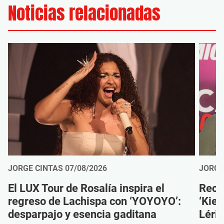
Noticias relacionadas
JORGE CINTAS
07/08/2026
JORGE
El LUX Tour de Rosalía inspira el
Reco
regreso de Lachispa con ‘YOYOYO’:
‘Kien
desparpajo y esencia gaditana
Léri