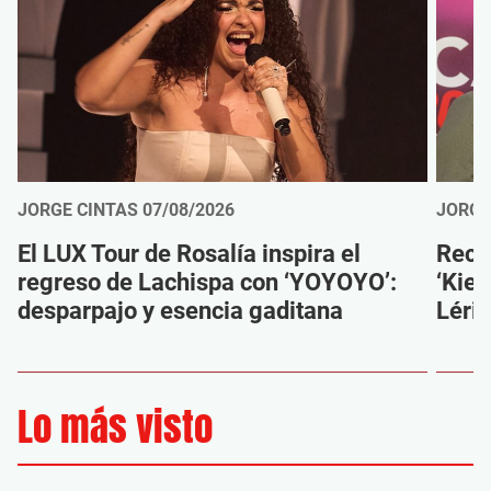
JORGE CINTAS
07/08/2026
JORGE
El LUX Tour de Rosalía inspira el
Reco
regreso de Lachispa con ‘YOYOYO’:
‘Kien
desparpajo y esencia gaditana
Léri
Lo más visto