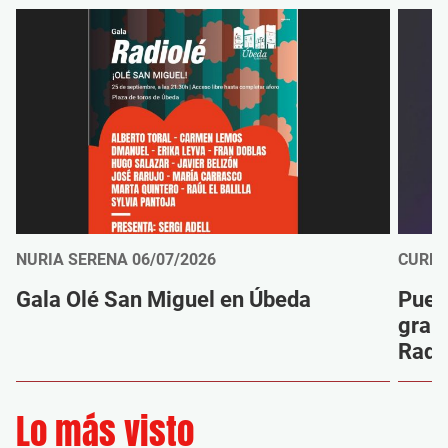
NURIA SERENA
06/07/2026
CURRO
Gala Olé San Miguel en Úbeda
Puert
gran
Radi
Lo más visto