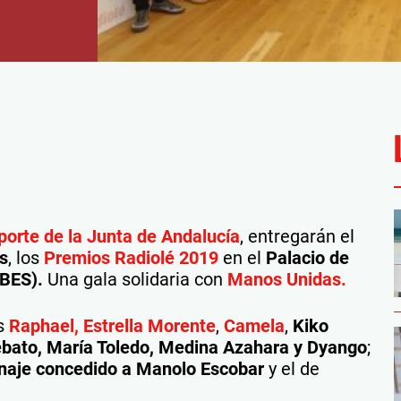
porte de la Junta de Andalucía
, entregarán el
s
, los
Premios Radiolé 2019
en el
Palacio de
IBES).
Una gala solidaria con
Manos Unidas.
os
Raphael,
Estrella Morente
,
Camela
,
Kiko
ebato, María Toledo, Medina Azahara y Dyango
;
aje concedido a Manolo Escobar
y el de