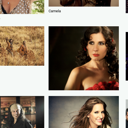
Camela
e