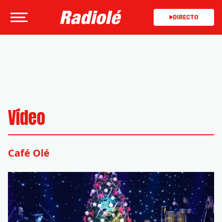
DIRECTO
Vídeo
Café Olé