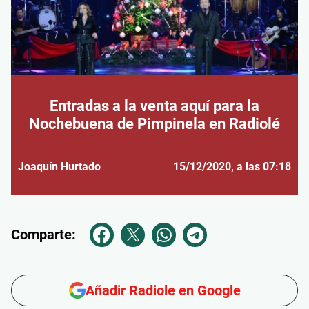
Entradas a la venta aquí para la
Nochebuena de Pimpinela en Radiolé
Joaquín Hurtado
15/12/2020
, a las 07:18
Comparte:
Añadir Radiole en Google