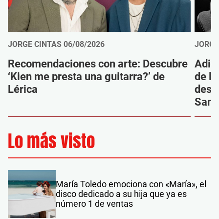
JORGE CINTAS
06/08/2026
JORGE
Recomendaciones con arte: Descubre
Adió
‘Kien me presta una guitarra?’ de
de la
Lérica
despi
Sanz
Lo más visto
María Toledo emociona con «María», el
disco dedicado a su hija que ya es
número 1 de ventas