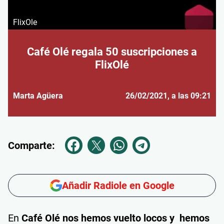
FlixOle
Café Olé regala 50 suscripciones a
FlixOlé
Marta Agüera
26/02/2021
, a las 09:21
Comparte:
Añadir Radiole en Google
En
Café Olé nos hemos vuelto locos y hemos