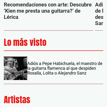
Recomendaciones con arte: Descubre
Adió
‘Kien me presta una guitarra?’ de
de la
Lérica
despi
Sanz
Lo más visto
Adiós a Pepe Habichuela, el maestro de
la guitarra flamenca al que despiden
Rosalía, Lolita o Alejandro Sanz
Artistas