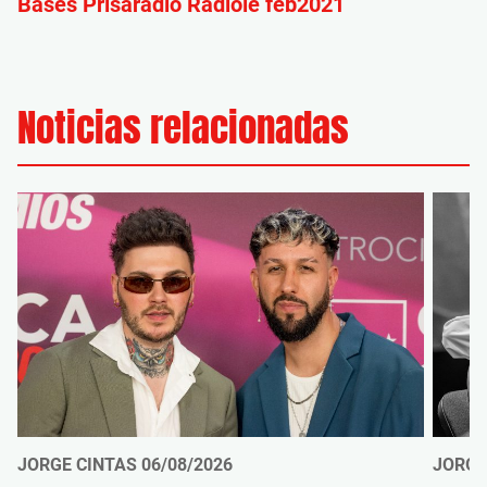
Bases Prisaradio Radiole feb2021
Noticias relacionadas
JORGE CINTAS
06/08/2026
JORGE