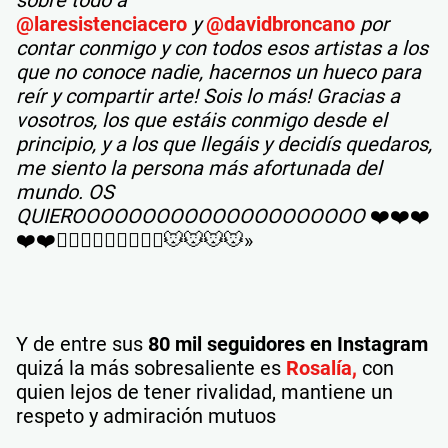
sobre todo a
@laresistenciacero
y
@davidbroncano
por
contar conmigo y con todos esos artistas a los
que no conoce nadie, hacernos un hueco para
reír y compartir arte! Sois lo más! Gracias a
vosotros, los que estáis conmigo desde el
principio, y a los que llegáis y decidís quedaros,
me siento la persona más afortunada del
mundo. OS
QUIEROOOOOOOOOOOOOOOOOOOOO
❤️❤️❤️
❤️❤️🤸🏽‍♀️🤸🏽‍♀️🤸🏽‍♀️🐭🐭🐭🐭»
Y de entre sus
80 mil seguidores en Instagram
quizá la más sobresaliente es
Rosalía,
con
quien lejos de tener rivalidad, mantiene un
respeto y admiración mutuos