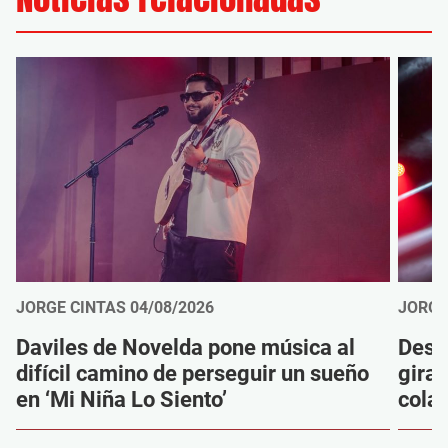
JORGE CINTAS
04/08/2026
JORGE
Daviles de Novelda pone música al
Desc
difícil camino de perseguir un sueño
gira
en ‘Mi Niña Lo Siento’
cola