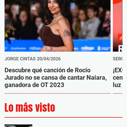
JORGE CINTAS
20/04/2026
SERGI
Descubre qué canción de Rocío
¡EXC
Jurado no se cansa de cantar Naiara,
censu
ganadora de OT 2023
luz l
Lo más visto