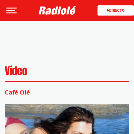
DIRECTO
Vídeo
Café Olé