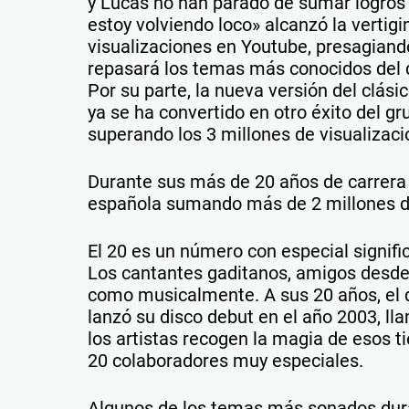
y Lucas no han parado de sumar logros 
estoy volviendo loco» alcanzó la vertigi
visualizaciones en Youtube, presagiando
repasará los temas más conocidos del d
Por su parte, la nueva versión del clás
ya se ha convertido en otro éxito del gr
superando los 3 millones de visualizac
Durante sus más de 20 años de carrera 
española sumando más de 2 millones d
El 20 es un número con especial signif
Los cantantes gaditanos, amigos desde l
como musicalmente. A sus 20 años, el 
lanzó su disco debut en el año 2003, l
los artistas recogen la magia de esos 
20 colaboradores muy especiales.
Algunos de los temas más sonados dura