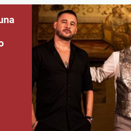
una
o