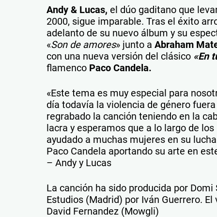
Andy & Lucas,
el dúo gaditano que leva
2000, sigue imparable. Tras el éxito arr
adelanto de su nuevo álbum y su espec
«
Son de amores
» junto a
Abraham Mate
con una nueva versión del clásico
«En t
flamenco
Paco Candela.
«Este tema es muy especial para noso
día todavía la violencia de género fue
regrabado la canción teniendo en la ca
lacra y esperamos que a lo largo de lo
ayudado a muchas mujeres en su lucha pa
Paco Candela aportando su arte en este
– Andy y Lucas
La canción ha sido producida por Domi 
Estudios (Madrid) por Iván Guerrero. El
David Fernandez (Mowgli)