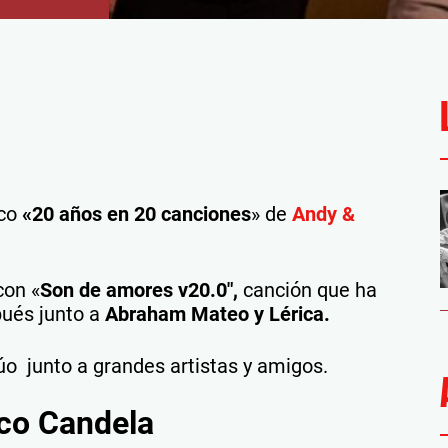
sco
«20 años en 20 canciones
» de
Andy &
con «
Son de amores v20.0″,
canción que ha
pués junto a
Abraham Mateo y Lérica.
úo junto a grandes artistas y amigos.
aco Candela