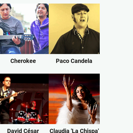
Cherokee
Paco Candela
David César
Claudia 'La Chispa'