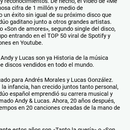
y reconocimientos. De hecho, el video de «Me
nosa cifra de 1 millón y medio de
 un éxito sin igual de su próximo disco que
úo gaditano junto a otros grandes artistas.
ico «Son de amores», segundo single del disco,
upo entrando en el TOP 50 viral de Spotify y
iones en Youtube.
Andy y Lucas son ya Historia de la música
e discos vendidos en todo el mundo.
icado para Andrés Morales y Lucas González.
a infancia, han crecido juntos tanto personal,
dúo español emprendió su carrera musical y
lamado Andy & Lucas. Ahora, 20 años después,
tiempos en 20 canciones creadas de la mano de
nte estos años son «Tanto la quería» o «Son