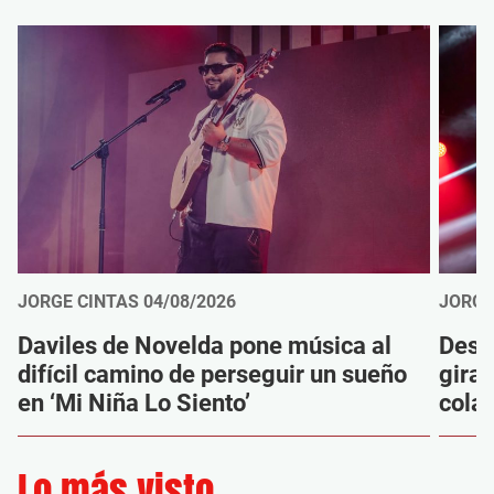
JORGE CINTAS
04/08/2026
JORGE
Daviles de Novelda pone música al
Desc
difícil camino de perseguir un sueño
gira
en ‘Mi Niña Lo Siento’
cola
Lo más visto