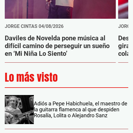
JORGE CINTAS
04/08/2026
JORGE
Daviles de Novelda pone música al
Desc
difícil camino de perseguir un sueño
gira
en ‘Mi Niña Lo Siento’
cola
Lo más visto
Adiós a Pepe Habichuela, el maestro de
la guitarra flamenca al que despiden
Rosalía, Lolita o Alejandro Sanz