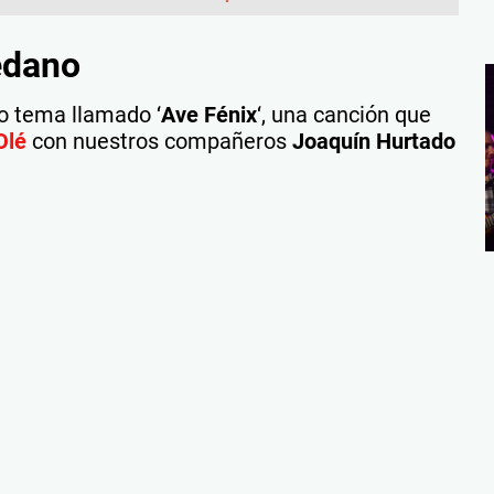
edano
vo tema llamado ‘
Ave Fénix
‘, una canción que
Olé
con nuestros compañeros
Joaquín Hurtado