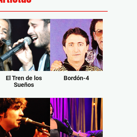
El Tren de los
Bordón-4
Sueños