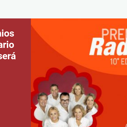
mios
ario
será