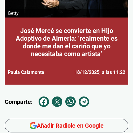
Getty
José Mercé se convierte en Hijo
Adoptivo de Almería: ‘realmente es
donde me dan el cariño que yo
necesitaba como artista’
Paula Calamonte
18/12/2025
, a las 11:22
Comparte:
Añadir Radiole en Google