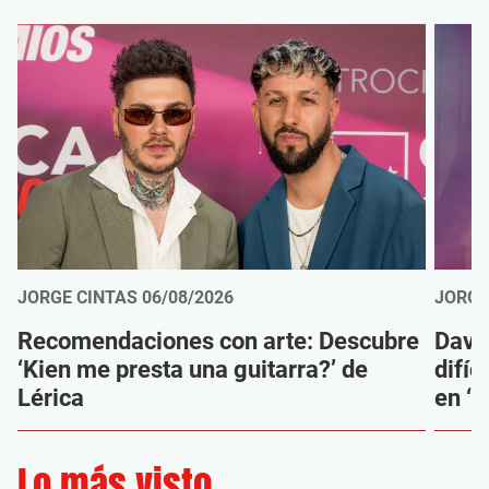
JORGE CINTAS
06/08/2026
JORGE
Recomendaciones con arte: Descubre
Davi
‘Kien me presta una guitarra?’ de
difíc
Lérica
en ‘M
Lo más visto