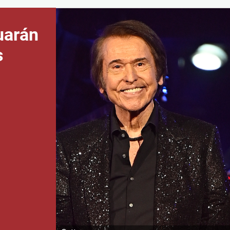
uarán
s