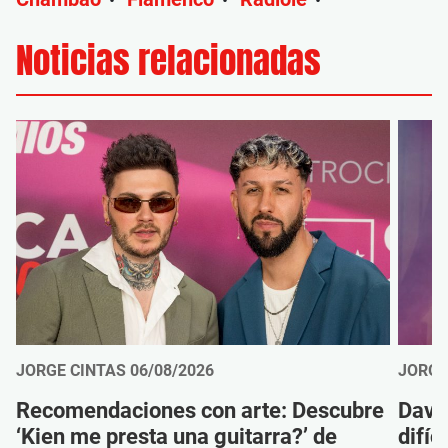
•
•
•
Noticias relacionadas
JORGE CINTAS
06/08/2026
JORGE
Recomendaciones con arte: Descubre
Davi
‘Kien me presta una guitarra?’ de
difíc