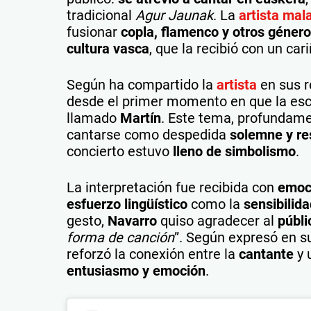
tradicional
Agur Jaunak
. La
artista ma
fusionar
copla, flamenco y otros géner
cultura vasca
, que la recibió con un ca
Según ha compartido la
artista
en sus r
desde el primer momento en que la esc
llamado
Martín
. Este tema, profundam
cantarse como despedida
solemne y r
concierto estuvo
lleno de simbolismo
.
La interpretación fue recibida con
emoci
esfuerzo lingüístico
como la
sensibilid
gesto,
Navarro
quiso agradecer al
públi
forma de canción
”. Según expresó en s
reforzó la conexión entre la
cantante
y
entusiasmo y emoción
.