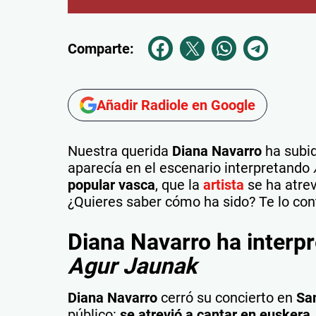
Comparte:
Añadir Radiole en Google
Nuestra querida
Diana Navarro
ha subid
aparecía en el escenario interpretando
popular vasca
, que la
artista
se ha atre
¿Quieres saber cómo ha sido? Te lo co
Diana Navarro ha interpr
Agur Jaunak
Diana Navarro
cerró su concierto en
San
público:
se atrevió a cantar en euskera