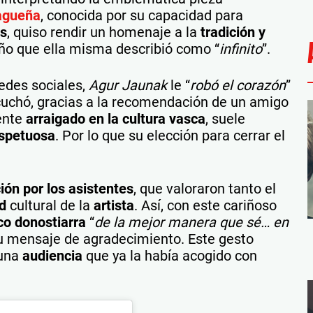
lagueña
, conocida por su capacidad para
os
, quiso rendir un homenaje a la
tradición y
riño que ella misma describió como “
infinito
”.
edes sociales,
Agur Jaunak
le “
robó el corazón
”
uchó, gracias a la recomendación de un amigo
ente
arraigado en la cultura vasca
, suele
espetuosa
. Por lo que su elección para cerrar el
ón por los asistentes
, que valoraron tanto el
ad
cultural de la
artista
. Así, con este cariñoso
co donostiarra
“
de la mejor manera que sé… en
u mensaje de agradecimiento. Este gesto
 una
audiencia
que ya la había acogido con