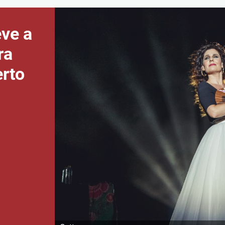
eve a
ra
erto