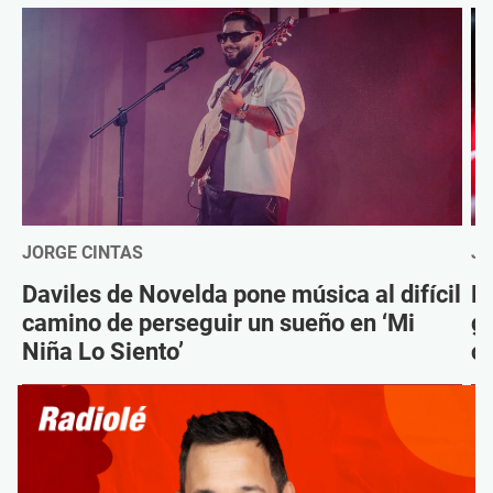
JORGE CINTAS
JO
Daviles de Novelda pone música al difícil
D
camino de perseguir un sueño en ‘Mi
g
Niña Lo Siento’
c