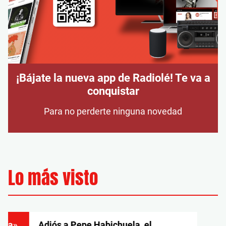
¡Bájate la nueva app de Radiolé! Te va a
conquistar
Para no perderte ninguna novedad
Lo más visto
ría»,
Adiós a Pepe Habichuela, el