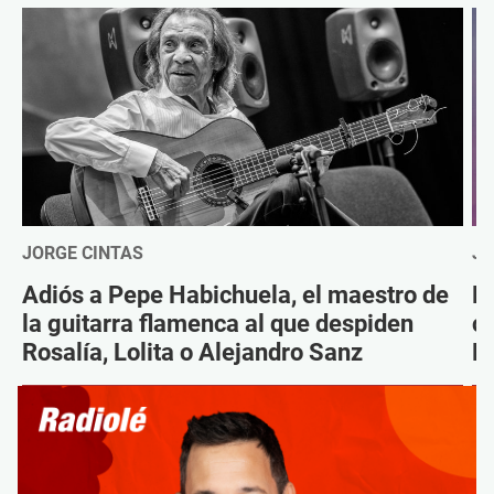
JORGE CINTAS
JO
Adiós a Pepe Habichuela, el maestro de
Da
la guitarra flamenca al que despiden
c
Rosalía, Lolita o Alejandro Sanz
Ni