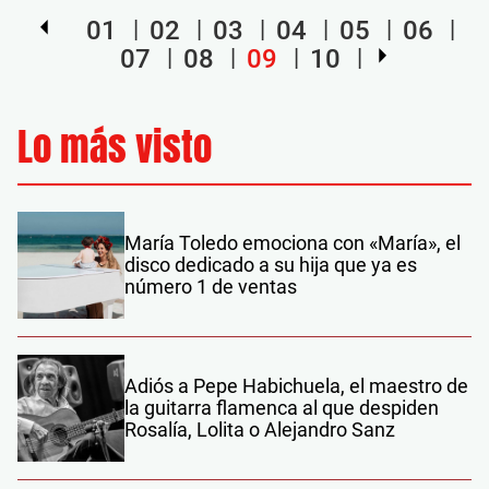
01
02
03
04
05
06
07
08
09
10
Lo más visto
María Toledo emociona con «María», el
disco dedicado a su hija que ya es
número 1 de ventas
Adiós a Pepe Habichuela, el maestro de
la guitarra flamenca al que despiden
Rosalía, Lolita o Alejandro Sanz