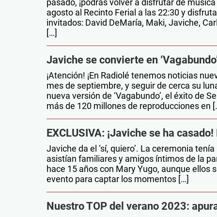
pasado, ¡podrás volver a disfrutar de música
agosto al Recinto Ferial a las 22:30 y disfrut
invitados: David DeMaría, Maki, Javiche, Ca
[…]
Javiche se convierte en ‘Vagabundo’.
¡Atención! ¡En Radiolé tenemos noticias nuev
mes de septiembre, y seguir de cerca su luna
nueva versión de ‘Vagabundo’, el éxito de S
más de 120 millones de reproducciones en [
EXCLUSIVA: ¡Javiche se ha casado! 
Javiche da el ‘sí, quiero’. La ceremonia tenía 
asistían familiares y amigos íntimos de la p
hace 15 años con Mary Yugo, aunque ellos se
evento para captar los momentos […]
Nuestro TOP del verano 2023: apura