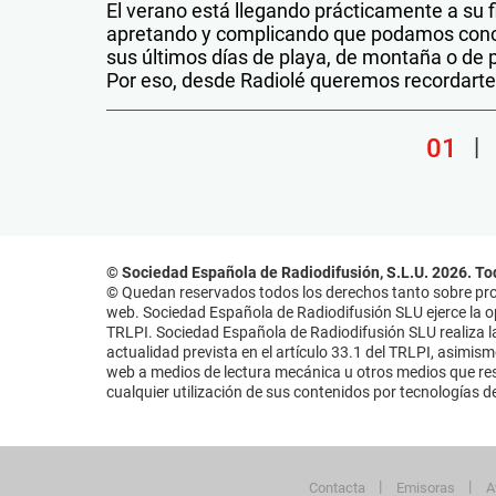
El verano está llegando prácticamente a su f
apretando y complicando que podamos conci
sus últimos días de playa, de montaña o de p
Por eso, desde Radiolé queremos recordarte
01
© Sociedad Española de Radiodifusión, S.L.U. 2026. To
© Quedan reservados todos los derechos tanto sobre prog
web. Sociedad Española de Radiodifusión SLU ejerce la opo
TRLPI. Sociedad Española de Radiodifusión SLU realiza la
actualidad prevista en el artículo 33.1 del TRLPI, asimis
web a medios de lectura mecánica u otros medios que resu
cualquier utilización de sus contenidos por tecnologías de 
Contacta
Emisoras
A