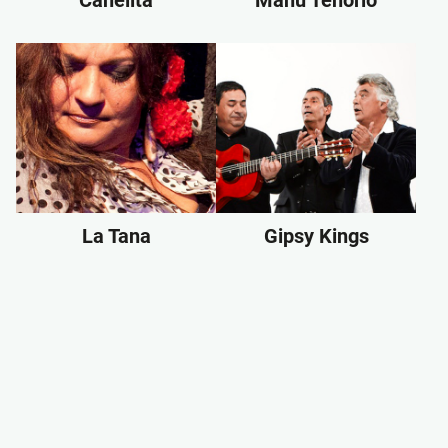
Canelita
Manu Tenorio
La Tana
Gipsy Kings