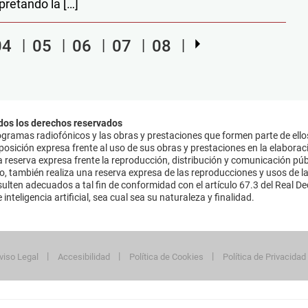
pretando la […]
04
05
06
07
08
dos los derechos reservados
ramas radiofónicos y las obras y prestaciones que formen parte de ello
sición expresa frente al uso de sus obras y prestaciones en la elaboració
 reserva expresa frente la reproducción, distribución y comunicación púb
mo, también realiza una reserva expresa de las reproducciones y usos de la
lten adecuados a tal fin de conformidad con el artículo 67.3 del Real Dec
inteligencia artificial, sea cual sea su naturaleza y finalidad.
viso Legal
Accesibilidad
Política de Cookies
Política de Privacidad