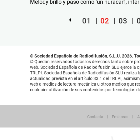
Melody brilló y pasó como ‘un huracán’, inter
01
02
03
© Sociedad Española de Radiodifusión, S.L.U. 2026. To
© Quedan reservados todos los derechos tanto sobre prog
web. Sociedad Española de Radiodifusión SLU ejerce la opo
TRLPI. Sociedad Española de Radiodifusión SLU realiza la
actualidad prevista en el artículo 33.1 del TRLPI, asimis
web a medios de lectura mecánica u otros medios que resu
cualquier utilización de sus contenidos por tecnologías de 
Contacta
Emisoras
A