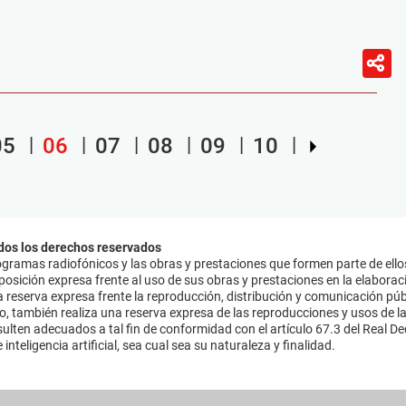
05
06
07
08
09
10
dos los derechos reservados
ramas radiofónicos y las obras y prestaciones que formen parte de ello
sición expresa frente al uso de sus obras y prestaciones en la elaboració
 reserva expresa frente la reproducción, distribución y comunicación púb
mo, también realiza una reserva expresa de las reproducciones y usos de la
lten adecuados a tal fin de conformidad con el artículo 67.3 del Real Dec
inteligencia artificial, sea cual sea su naturaleza y finalidad.