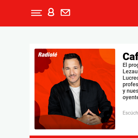
Caf
El pro
Lezau
Lucrec
profe
y nues
oyente
Escúc