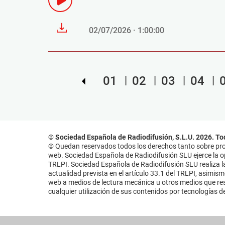
02/07/2026 · 1:00:00
01
02
03
04
© Sociedad Española de Radiodifusión, S.L.U. 2026. To
© Quedan reservados todos los derechos tanto sobre prog
web. Sociedad Española de Radiodifusión SLU ejerce la opo
TRLPI. Sociedad Española de Radiodifusión SLU realiza la
actualidad prevista en el artículo 33.1 del TRLPI, asimis
web a medios de lectura mecánica u otros medios que resu
cualquier utilización de sus contenidos por tecnologías de 