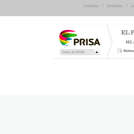
Contacta
Emisoras
A