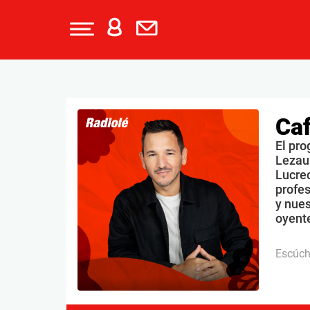
Caf
El pro
Lezau
Lucrec
profe
y nues
oyente
Escúc